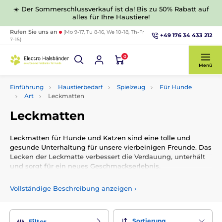
☀️ Der Sommerschlussverkauf ist da! Bis zu 50% Rabatt auf
alles für Ihre Haustiere!
Rufen Sie uns an
(Mo 9-17, Tu 8-16, We 10-18, Th-Fr
+49 176 34 433 212
7-15)
0
Menü
Einführung
Haustierbedarf
Spielzeug
Für Hunde
Art
Leckmatten
Leckmatten
Leckmatten für Hunde und Katzen sind eine tolle und
gesunde Unterhaltung für unsere vierbeinigen Freunde. Das
Lecken der Leckmatte verbessert die Verdauung, unterhält
und sorgt für ein neues Geschmackserlebnis.
Vollständige Beschreibung anzeigen
›
Sortierung
Filter