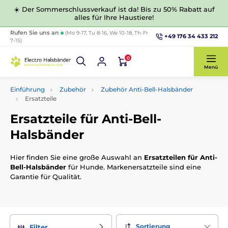
☀️ Der Sommerschlussverkauf ist da! Bis zu 50% Rabatt auf
alles für Ihre Haustiere!
Rufen Sie uns an
(Mo 9-17, Tu 8-16, We 10-18, Th-Fr
+49 176 34 433 212
7-15)
0
Menü
Einführung
Zubehör
Zubehör Anti-Bell-Halsbänder
Ersatzteile
Ersatzteile für Anti-Bell-
Halsbänder
Hier finden Sie eine große Auswahl an
Ersatzteilen für Anti-
Bell-Halsbänder
für Hunde. Markenersatzteile sind eine
Garantie für Qualität.
Sortierung
Filter