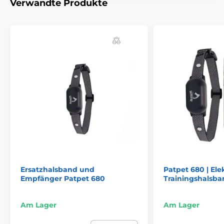
Verwandte Produkte
Das Produkt ist in Kategorien eingeteilt
Trainigshalsbänder Zubehör
Funkgeräte
Funkgeräte Patpet
Ersatzhalsband und
Patpet 680 | Ele
Empfänger Patpet 680
Trainingshalsba
Am Lager
Am Lager