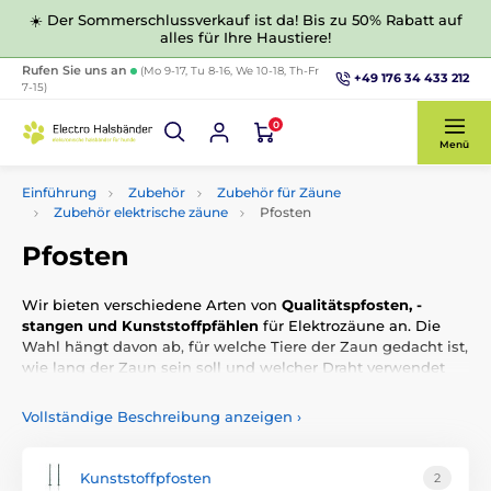
☀️ Der Sommerschlussverkauf ist da! Bis zu 50% Rabatt auf
alles für Ihre Haustiere!
Rufen Sie uns an
(Mo 9-17, Tu 8-16, We 10-18, Th-Fr
+49 176 34 433 212
7-15)
0
Menü
Einführung
Zubehör
Zubehör für Zäune
Zubehör elektrische zäune
Pfosten
Pfosten
Wir bieten verschiedene Arten von
Qualitätspfosten, -
stangen und Kunststoffpfählen
für Elektrozäune an. Die
Wahl hängt davon ab, für welche Tiere der Zaun gedacht ist,
wie lang der Zaun sein soll und welcher Draht verwendet
werden soll.
Vollständige Beschreibung anzeigen
›
Kunststoffpfosten
2