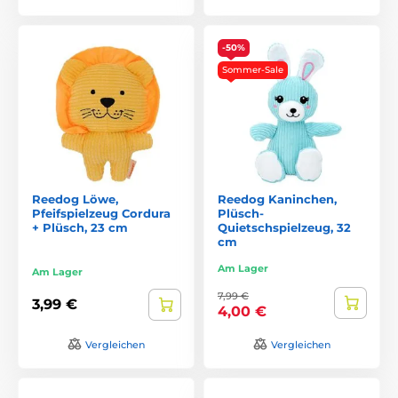
-50%
Sommer-Sale
Reedog Löwe,
Reedog Kaninchen,
Pfeifspielzeug Cordura
Plüsch-
+ Plüsch, 23 cm
Quietschspielzeug, 32
cm
Am Lager
Am Lager
7,99 €
3,99 €
4,00 €
Vergleichen
Vergleichen