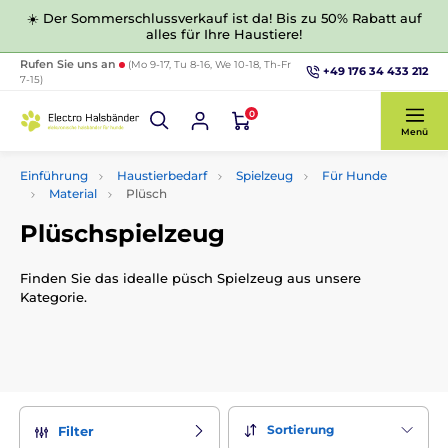
☀️ Der Sommerschlussverkauf ist da! Bis zu 50% Rabatt auf
alles für Ihre Haustiere!
Rufen Sie uns an
(Mo 9-17, Tu 8-16, We 10-18, Th-Fr
+49 176 34 433 212
7-15)
0
Menü
Einführung
Haustierbedarf
Spielzeug
Für Hunde
Material
Plüsch
Plüschspielzeug
Finden Sie das idealle püsch Spielzeug aus unsere
Kategorie.
Sortierung
Filter