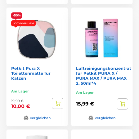
-50%
Sommer-Sale
Petkit Pura X
Luftreinigungskonzentrat
Toilettenmatte für
für Petkit PURA X /
Katzen
PURA MAX / PURA MAX
2, 50ml*4
Am Lager
Am Lager
19,99 €
15,99 €
10,00 €
Vergleichen
Vergleichen