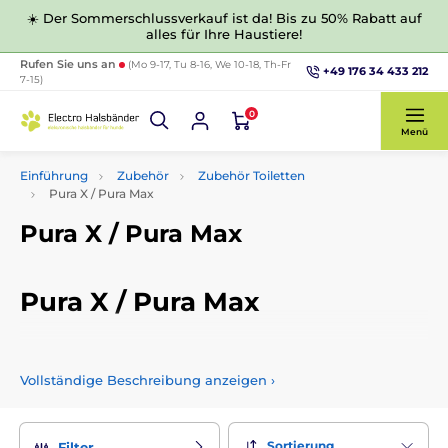
☀️ Der Sommerschlussverkauf ist da! Bis zu 50% Rabatt auf
alles für Ihre Haustiere!
Rufen Sie uns an
(Mo 9-17, Tu 8-16, We 10-18, Th-Fr
+49 176 34 433 212
7-15)
0
Menü
Einführung
Zubehör
Zubehör Toiletten
Pura X / Pura Max
Pura X / Pura Max
Pura X / Pura Max
Příslušenství pro automatickou toaletu pro kočky Pura X a
Pura Max.
Vollständige Beschreibung anzeigen
›
Sortierung
Filter