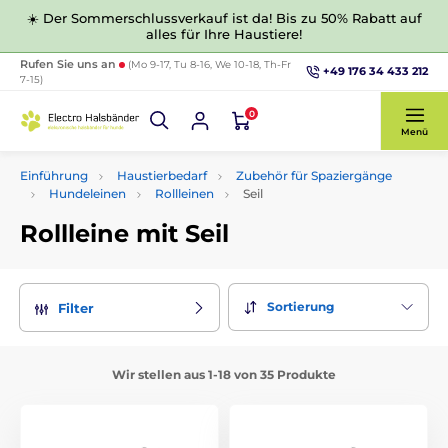
☀️ Der Sommerschlussverkauf ist da! Bis zu 50% Rabatt auf
alles für Ihre Haustiere!
Rufen Sie uns an
(Mo 9-17, Tu 8-16, We 10-18, Th-Fr
+49 176 34 433 212
7-15)
0
Menü
Einführung
Haustierbedarf
Zubehör für Spaziergänge
Hundeleinen
Rollleinen
Seil
Rollleine mit Seil
Sortierung
Filter
Wir stellen aus 1-18 von 35 Produkte