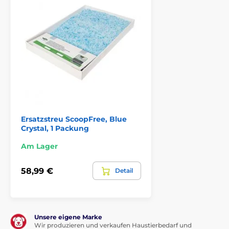
zur Illustration.
Das Produkt ist in Kategorien eingeteilt
Zubehör Toiletten
Zubehör für ScoopFree Katzentoiletten
Ersatzstreu ScoopFree, Blue
Crystal, 1 Packung
Am Lager
58,99 €
Detail
Unsere eigene Marke
Wir produzieren und verkaufen Haustierbedarf und