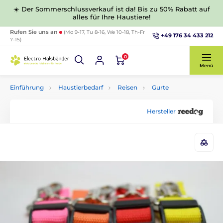
☀️ Der Sommerschlussverkauf ist da! Bis zu 50% Rabatt auf
alles für Ihre Haustiere!
Rufen Sie uns an
(Mo 9-17, Tu 8-16, We 10-18, Th-Fr
+49 176 34 433 212
7-15)
0
Menü
Einführung
Haustierbedarf
Reisen
Gurte
Hersteller