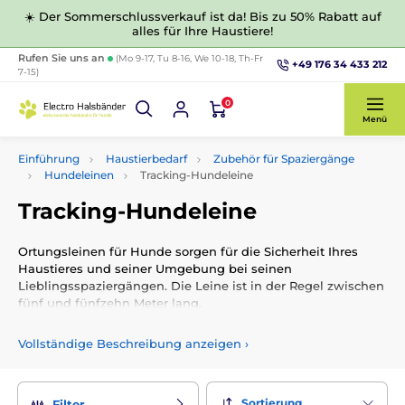
☀️ Der Sommerschlussverkauf ist da! Bis zu 50% Rabatt auf
alles für Ihre Haustiere!
Rufen Sie uns an
(Mo 9-17, Tu 8-16, We 10-18, Th-Fr
+49 176 34 433 212
7-15)
0
Menü
Einführung
Haustierbedarf
Zubehör für Spaziergänge
Hundeleinen
Tracking-Hundeleine
Tracking-Hundeleine
Ortungsleinen für Hunde sorgen für die Sicherheit Ihres
Haustieres und seiner Umgebung bei seinen
Lieblingsspaziergängen. Die Leine ist in der Regel zwischen
fünf und fünfzehn Meter lang.
Vollständige Beschreibung anzeigen
›
Sortierung
Filter