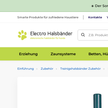
☀️ Der Som
Smarte Produkte für zufriedene Haustiere
Kontakte
Z.B. Produk
Erziehung
Zaunsysteme
Betten, Hü
Einführung
Zubehör
Trainigshalsbänder Zubehör