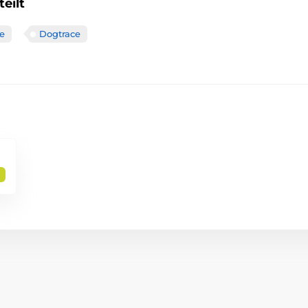
eilt
e
Dogtrace