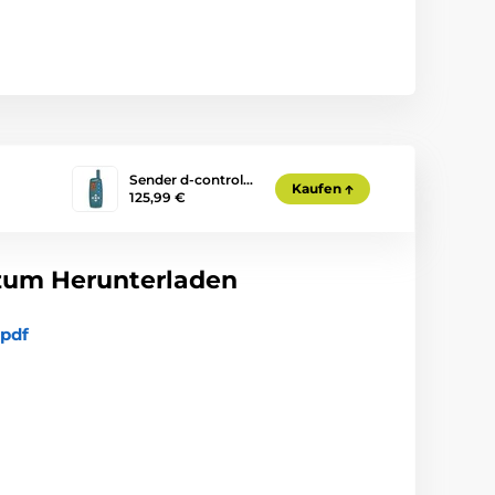
Sender d-control…
Kaufen
125,99 €
zum Herunterladen
pdf