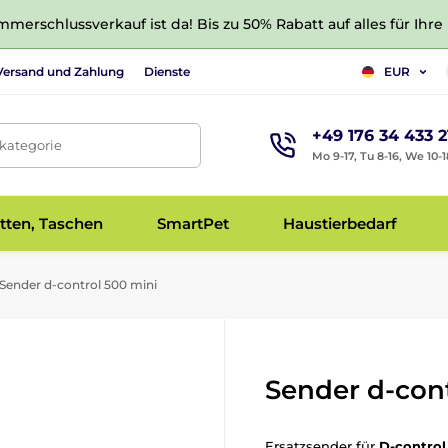
merschlussverkauf ist da! Bis zu 50% Rabatt auf alles für Ihre
Versand und Zahlung
Dienste
EUR
+49 176 34 433 2
tkategorie
Mo 9-17, Tu 8-16, We 10-1
tten, Taschen
SmartPet
Haustierbedarf
Sender d-control 500 mini
Sender d-con
Ersatzsender für
D-control