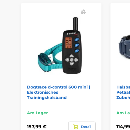
Dogtrace d-control 600 mini |
Halsb
Elektronisches
PetSaf
Trainingshalsband
Zubeh
Am Lager
Am La
157,99 €
114,9
Detail