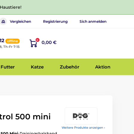
 Haustiere!
Vergleichen
Registrierung
Sich anmelden
12
0
offline
0,00 €
8, Th-Fr 7-15
Futter
Katze
Zubehör
Aktion
trol 500 mini
Weitere Produkte anzeigen ›
 500 Mini
-Trainingshalsband.