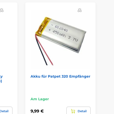
R
S
ky
Akku für Patpet 320 Empfänger
Ha
e)
Pa
Am
Am Lager
39,
9,99 €
Detail
Detail
20