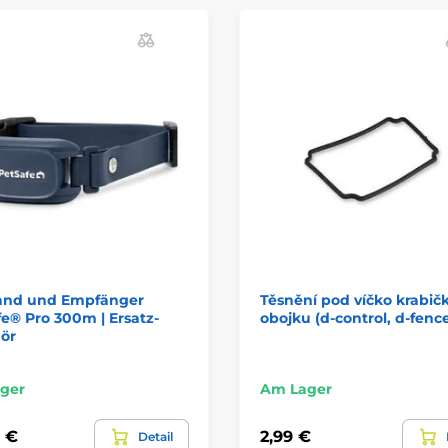
and und Empfänger
Těsnění pod víčko krabič
e® Pro 300m | Ersatz-
obojku (d-control, d-fenc
ör
ger
Am Lager
9 €
2,99 €
Detail