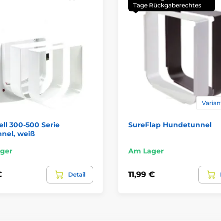
Tage Rückgaberechtes
Varian
ll 300-500 Serie
SureFlap Hundetunnel
nel, weiß
ger
Am Lager
€
11,99 €
Detail