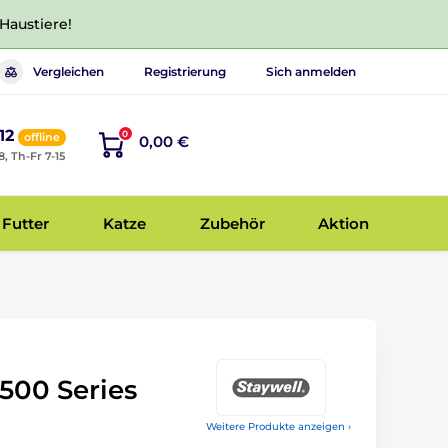
 Haustiere!
Vergleichen
Registrierung
Sich anmelden
12
0
offline
0,00 €
8, Th-Fr 7-15
Futter
Katze
Zubehör
Aktion
500 Series
Weitere Produkte anzeigen ›