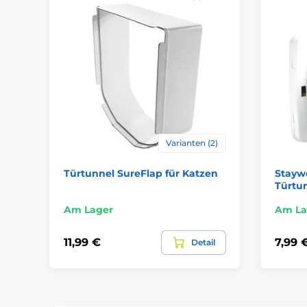
Varianten (2)
Türtunnel SureFlap für Katzen
Staywe
Türtun
Am Lager
Am La
11,99 €
7,99 
Detail