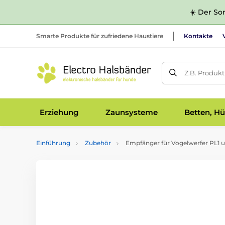
☀️ Der Som
Smarte Produkte für zufriedene Haustiere
Kontakte
Z.B. Produk
Erziehung
Zaunsysteme
Betten, Hü
Einführung
Zubehör
Empfänger für Vogelwerfer PL1 