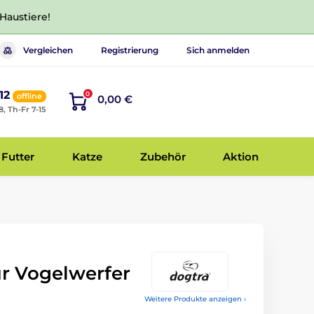
 Haustiere!
Vergleichen
Registrierung
Sich anmelden
12
0
offline
0,00 €
8, Th-Fr 7-15
Futter
Katze
Zubehör
Aktion
r Vogelwerfer
Weitere Produkte anzeigen ›