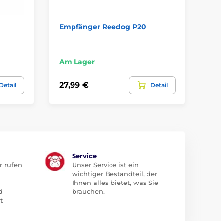
Empfänger Reedog P20
St
Tü
Am Lager
Am
27,99 €
7,
Detail
Detail
Service
r rufen
Unser Service ist ein
wichtiger Bestandteil, der
Ihnen alles bietet, was Sie
d
brauchen.
t