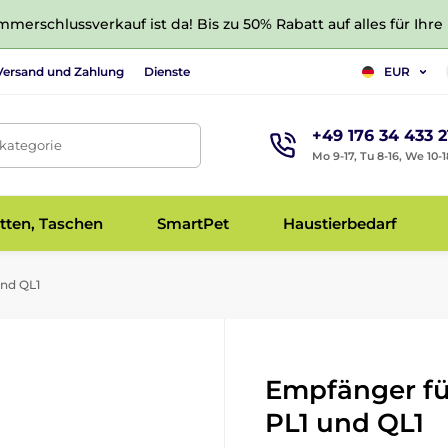
merschlussverkauf ist da! Bis zu 50% Rabatt auf alles für Ihre
Versand und Zahlung
Dienste
EUR
+49 176 34 433 2
tkategorie
Mo 9-17, Tu 8-16, We 10-1
tten, Taschen
SmartPet
Haustierbedarf
und QL1
Empfänger fü
PL1 und QL1