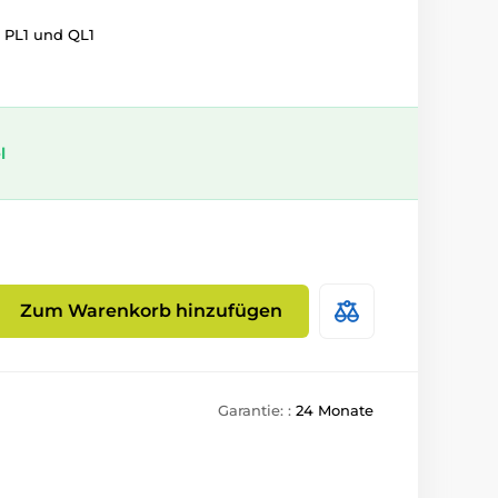
 PL1 und QL1
l
Zum Warenkorb hinzufügen
Garantie: :
24 Monate