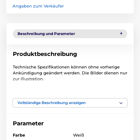
Angaben zum Verkäufer
Beschreibung und Parameter
Produktbeschreibung
Technische Spezifikationen können ohne vorherige
Ankündigung geändert werden. Die Bilder dienen nur
zur Illustration.
Das Produkt ist in Kategorien eingeteilt
Vollständige Beschreibung anzeigen
Zubehör türen
Sonstige
Parameter
% Zubehör
Farbe
Weiß