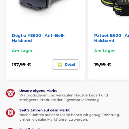
Es ist 6,6 cm breit, 3,3 cm hoch, 4,5 cm tief
und wiegt inklusive Batterie 88 g.
Dogtra YS600 | Anti-Bell-
Patpet B600 | An
Vorteile
Halsband
Halsband
gutgeformtes Halsband
Am Lager
Am Lager
4 Modi der Einstellung
137,99 €
19,99 €
Detail
komplett wasserfestes Halsband
Einstellung der Empfindlichkeit (in 10 Stufen)
Einstellung der Tonwarnung möglich
Laufzeit der Batterien bis zu 3 Monaten
Unsere eigene Marke
Wir produzieren und verkaufen Haustierbedarf und
Detektion durch die Vibration der Stimmbänder
intelligente Produkte der Eigenmarke Reedog.
Seit 9 Jahren auf dem Markt
Nach 9 Jahren auf dem Markt haben wir genug Erfahrung,
Nachteile
um ein globaler Marktführer zu werden.