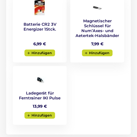
Magnetischer
Batterie CR2 3V
Schlüssel für
Energizer 1Stck.
Num’Axes- und
Aetertek-Halsbänder
6,99 €
7,99 €
Hinzufügen
Hinzufügen
Bellenerkennung
Das Halsband unterscheidet das Bellen
des Hundes durch den Klang seiner
Stimmbänder. Die Funktion des
Ladegerät für
eingebauten Mikrofons im Gerät am Halsband Ihres
Ferntrainer IKI Pulse
Hundes
schließt ein falsches Auslösen des
Halsbandes durch den Lärm oder das Bellen fremder
13,99 €
Hunde vollständig aus
.
Hinzufügen
Art der Korrektion