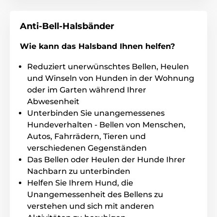
Das Halsband bietet Ton- und
Impulskorrektur in 5 Stufen
: 1) Tonsignal;
Anti-Bell-Halsbänder
2) Signal plus schwacher Impuls -
empfindlichere Hunde; 3) und 4) Ton + allmählich
Wie kann das Halsband Ihnen helfen?
ansteigender Impuls; 5) Ton + stärkerer Impuls (für
temperamentvolle Hunde).
Reduziert unerwünschtes Bellen, Heulen
und Winseln von Hunden in der Wohnung
oder im Garten während Ihrer
Einstellung
Abwesenheit
Mit Iki Pulse können Sie
4 verschiedene
Unterbinden Sie unangemessenes
Impulskorrekturmodi
und auch die
Hundeverhalten - Bellen von Menschen,
Bellempfindlichkeit in 10 Stufen
einstellen.
Stellen Sie das Halsband einfach so ein,
Autos, Fahrrädern, Tieren und
dass es zu Ihrem Hund passt.
verschiedenen Gegenständen
Das Bellen oder Heulen der Hunde Ihrer
Nachbarn zu unterbinden
Helfen Sie Ihrem Hund, die
Unangemessenheit des Bellens zu
Batterie und Aufladen
verstehen und sich mit anderen
Das Iki Pulse Halsband wird mit einer