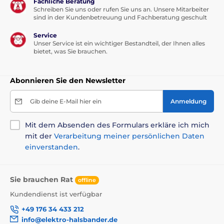
Batteriewechsel nötig
Fachliche Beratung
Schreiben Sie uns oder rufen Sie uns an. Unsere Mitarbeiter
sind in der Kundenbetreuung und Fachberatung geschult
Inhalt der Packung
Service
Unser Service ist ein wichtiger Bestandteil, der Ihnen alles
bietet, was Sie brauchen.
Antibell- Halsband
kurze/ lange Elektroden
Abonnieren Sie den Newsletter
einstellbares Halsband
Verschlussmagnet
Gib deine E-Mail hier ein
Anmeldung
Entladungslampe
Mit dem Absenden des Formulars erkläre ich mich
Batterie
mit der
Verarbeitung meiner persönlichen Daten
Anleitung
einverstanden
.
Sie brauchen Rat
offline
Kundendienst ist verfügbar
Bitte beachten Sie: Das Bild dient nur zur
Illustration.
+49 176 34 433 212
info@elektro-halsbander.de
Technische Spezifikationen können ohne vorherige