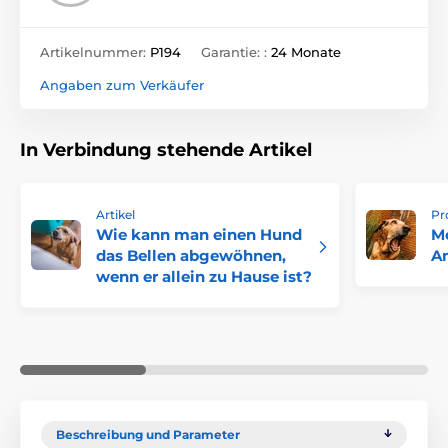
Artikelnummer:
P194
Garantie: :
24 Monate
Angaben zum Verkäufer
In Verbindung stehende Artikel
Artikel
Pr
Wie kann man einen Hund
M
das Bellen abgewöhnen,
An
wenn er allein zu Hause ist?
Beschreibung und Parameter