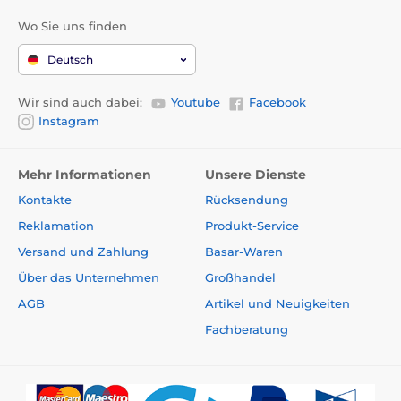
Ankündigung geändert werden. Die Bilder dienen nur
Wo Sie uns finden
zur Illustration.
Deutsch
Das Produkt ist in Kategorien eingeteilt
Wir sind auch dabei:
Youtube
Facebook
Instagram
Halsbänder gegen Bellen
Für kleine Hunde
Mehr Informationen
Unsere Dienste
Für mittelgroße Hunde
Für große Hunde
Kontakte
Rücksendung
Impuls
Ton
Tauchbar
Reklamation
Produkt-Service
Versand und Zahlung
Basar-Waren
Über das Unternehmen
Großhandel
AGB
Artikel und Neuigkeiten
Fachberatung