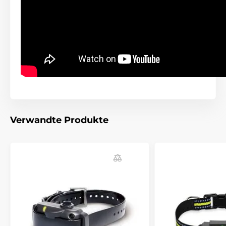
Modi empfehlen wir Iki Pulse fü
r kleine,
mittelgrosse und grosse Huderassen
.
Ideale Wahl für Hunde mit einem Gewicht
von 5 bis
90kg.
Halsbandlänge
Iki Pulse hat ein sehr starkes und
hochwertiges Halsband aus Nylon. Das
Verwandte Produkte
Halsband ist einfach zu tragen und hält
gut am Hals des Hundes. Die Länge des Halsbandes
ist
verstellbar von etwa 17 bis 55 cm
.
Gewicht und Abmeßungen
Num Axes Iki Pulse hat ein mittelgroßes
Halsband, das
ergonomisch geformt
ist.