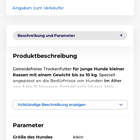
Angaben zum Verkäufer
Beschreibung und Parameter
Produktbeschreibung
Getreidefreies Trockenfutter
für junge Hunde kleiner
Rassen mit einem Gewicht bis zu 10 kg
. Speziell
angepasst an die Bedürfnisse von Hunden
im Alter
von 3 bis 12 Monaten
.
Enthält kein Gluten, Mais,
künstliche Farbstoffe, zugesetzte
Konservierungsmittel oder GMOs
. Der
30%ige Anteil
an frischem Hühnerfleisch mit hochwertigem
Vollständige Beschreibung anzeigen
Entenprotein
wird Hunden sicher gefallen. Das
frische Fleisch in den Kroketten ist eine nahrhafte
Proteinquelle, die nicht nur schmackhaft ist, sondern
Parameter
auch gut für eine empfindliche Verdauung. Die
getreidefreie
oder
"getreidefreie"
Rezeptur ist hoch
Größe des Hundes
klein
verdaulich und enthält hochwertige
Proteinquellen
,