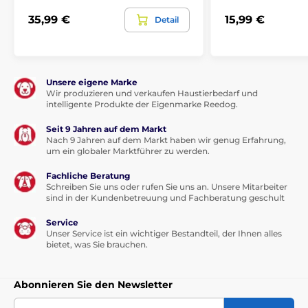
Zusammensetzung:
35,99 €
15,99 €
Detail
Frisches Hühnerfleisch ohne Knochen 30 %,
Entenprotein 26 %, Geflügelfett, Kartoffeln 10 %,
hydrolysiertes Geflügelprotein 8 %, Kürbis 4 %, Erbsen
Unsere eigene Marke
3 %, hydrolysierte Hühnerleber 2 %, Lachsöl 2 %,
Wir produzieren und verkaufen Haustierbedarf und
getrocknetes Apfelmark 2 %, Hefe,
intelligente Produkte der Eigenmarke Reedog.
Zichorienwurzelpulver 0,2 %, getrocknete Ananas 0,1
%, Präbiotika (Mannan-Oligosaccharide 150 mg/kg, β-
Seit 9 Jahren auf dem Markt
Glucane 120 mg/kg, Fructo-Oligosaccharide 100
Nach 9 Jahren auf dem Markt haben wir genug Erfahrung,
mg/kg), Yucca schidigera 100 mg/kg, getrockneter
um ein globaler Marktführer zu werden.
Sanddorn 100 mg/kg.
Fachliche Beratung
Schreiben Sie uns oder rufen Sie uns an. Unsere Mitarbeiter
sind in der Kundenbetreuung und Fachberatung geschult
Service
Unser Service ist ein wichtiger Bestandteil, der Ihnen alles
bietet, was Sie brauchen.
Abonnieren Sie den Newsletter