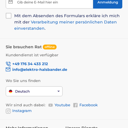
Gib deine E-Mail hier ein
Anmeldung
Mit dem Absenden des Formulars erkläre ich mich
mit der
Verarbeitung meiner persönlichen Daten
einverstanden
.
Sie brauchen Rat
offline
Analytische Komponenten:
Kundendienst ist verfügbar
+49 176 34 433 212
Rohprotein 30 %, Rohfett 18 %, Rohfaser 2,5 %,
info@elektro-halsbander.de
Rohasche 8 %, Feuchtigkeit 10 %, Calcium 1,5 %,
Phosphor 1,2 %, Natrium 0,4 %, Magnesium 0,1 %,
Wo Sie uns finden
Omega-3-Fettsäuren 0,5 %, Omega-6-Fettsäuren 2,3 %.
Deutsch
Tierisches Eiweiß 85 % des Gesamtproteins.
Zusatzstoffe pro kg:
Wir sind auch dabei:
Youtube
Facebook
Instagram
Vitamin A 20.000 IU, Vitamin D3 1.750 IU, Vitamin E
400 mg, Vitamin C 300 mg, Vitamin B1 6 mg, Vitamin
Mehr Informationen
Unsere Dienste