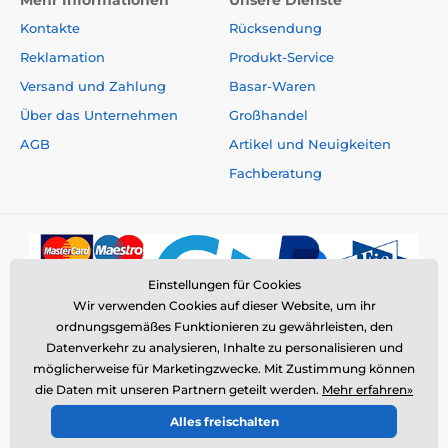
B2 8 mg, Niacinamid 30 mg, Calcium-D-Pantothenat
Kontakte
Rücksendung
15 mg, Vitamin B6 6 mg, Folsäure 0,8 mg, Vitamin B12
0,06 mg, Biotin 0,8 mg, Cholinchlorid 2 000 mg,
Reklamation
Produkt-Service
organisches Zink 120 mg, organisches Eisen 90 mg,
Versand und Zahlung
Basar-Waren
organisches Magnesium 40 mg, organisches Kupfer
16 mg, Jod 0,8 mg, organisches Selen 0,2 mg.
Über das Unternehmen
Großhandel
Energiewert:
AGB
Artikel und Neuigkeiten
Fachberatung
3 480 kcal/kg
Dosierung:
Einstellungen für Cookies
Wir verwenden Cookies auf dieser Website, um ihr
ordnungsgemäßes Funktionieren zu gewährleisten, den
Datenverkehr zu analysieren, Inhalte zu personalisieren und
möglicherweise für Marketingzwecke. Mit Zustimmung können
die Daten mit unseren Partnern geteilt werden.
Mehr erfahren»
© 2026 www.elektro-halsbander.de ⦁ E-Shop erstellt von
Alles freischalten
Technische Spezifikationen können ohne vorherige
SIMPLIA.cz
Ankündigung geändert werden. Die Bilder dienen nur