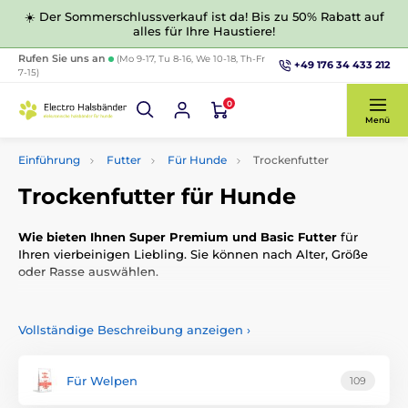
☀️ Der Sommerschlussverkauf ist da! Bis zu 50% Rabatt auf
alles für Ihre Haustiere!
Rufen Sie uns an
(Mo 9-17, Tu 8-16, We 10-18, Th-Fr
+49 176 34 433 212
7-15)
0
Menü
Einführung
Futter
Für Hunde
Trockenfutter
Trockenfutter für Hunde
Wie bieten Ihnen Super Premium und Basic Futter
für
Ihren vierbeinigen Liebling.
Sie können nach Alter, Größe
oder Rasse auswählen.
Vollständige Beschreibung anzeigen
›
Für Welpen
109