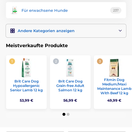
Für erwachsene Hunde
237
Andere Kategorien anzeigen
Meistverkaufte Produkte
Fitmin Dog
Brit Care Dog
Brit Care Dog
Medium/Maxi
Hypoallergenic
Grain-free Adult
Maintenance Lamb
Senior Lamb 12 kg
Salmon 12 kg
With Beef 12 kg
53,99 €
56,99 €
49,99 €