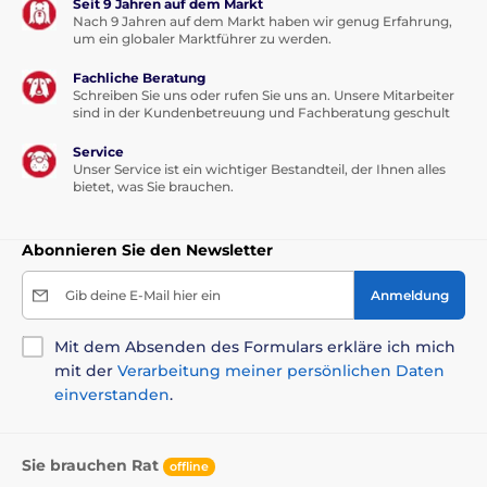
Seit 9 Jahren auf dem Markt
Nach 9 Jahren auf dem Markt haben wir genug Erfahrung,
um ein globaler Marktführer zu werden.
Rohprotein 26 %, Fettgehalt 14 %, Rohfaser 3 %,
Rohasche 7 %, Feuchtigkeit 10 %, Omega-3 0,9 %,
Fachliche Beratung
Omega-6 1,8 %, EPA (20:5 n3) 0,3 %, DHA (22:6 n3) 0,5 %,
Schreiben Sie uns oder rufen Sie uns an. Unsere Mitarbeiter
sind in der Kundenbetreuung und Fachberatung geschult
Calcium 1,4 %, Phosphor 1 %.
Service
Unser Service ist ein wichtiger Bestandteil, der Ihnen alles
bietet, was Sie brauchen.
Abonnieren Sie den Newsletter
Zusatzstoffe pro kg:
Gib deine E-Mail hier ein
Anmeldung
Vitamin A (3a672a) 20 000 I.U., Vitamin D3(E671) 1 600
Mit dem Absenden des Formulars erkläre ich mich
I.U., Vitamin E (3a700) 500 mg, Vitamin C (3a312) 450
mit der
Verarbeitung meiner persönlichen Daten
mg, L-Carnitin (3a910) 500 mg, Cholinchlorid (3a890)
650 mg, Biotin (3a880) 0,8 mg, Vitamin B1(3a821) 6 mg,
einverstanden
.
Vitamin B 28 mg, Niacinamid (3a315) 40 mg, Calcium-
D-Pantothenat (3a841) 20 mg, Vitamin B6 (3a831) 7 mg,
Folsäure (3a316) 0,9 mg, Vitamin B 120,05 mg,
Sie brauchen Rat
offline
Zinkchelat aus Aminosäuren, Hydrat (3b606) 110 mg,