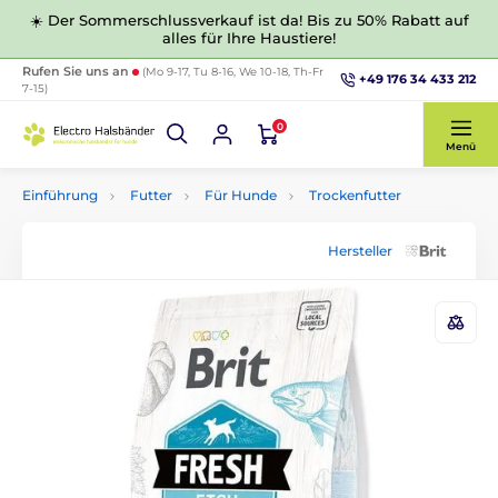
☀️ Der Sommerschlussverkauf ist da! Bis zu 50% Rabatt auf
alles für Ihre Haustiere!
Rufen Sie uns an
(Mo 9-17, Tu 8-16, We 10-18, Th-Fr
+49 176 34 433 212
7-15)
0
Menü
Einführung
Futter
Für Hunde
Trockenfutter
Hersteller