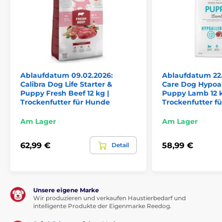
Zusammensetzung:
Ablaufdatum 09.02.2026:
Ablaufdatum 22.3
Calibra Dog Life Starter &
Care Dog Hypoal
Puppy Fresh Beef 12 kg |
Puppy Lamb 12 k
Trockenfutter für Hunde
Trockenfutter f
Frischer Fisch 40 %, getrocknetes Huhn 20 %, Kürbis
10 %, Hühnerfett (konserviert mit einer Mischung aus
Am Lager
Am Lager
Tocopherolen), Hafer, Buchweizen 4 %, Äpfel, Rote
Bete 2 %, Lachsöl, Bierhefe, Leinsamen, Hühnerleber,
Kollagen, Algen, Mangold 0,2 %, Petersilie 0,05 %,
62,99 €
58,99 €
Detail
Rosmarin, Thymian, Ringelblume, Löwenzahn,
Probiotika (Enterococcus faecium 1x109CFU),
Glucosamin 1 700 mg/kg, Chondroitinsulfat 1 300
mg/kg, Fructo-Oligosaccharide 220 mg/kg, β-Glucan
200 mg/kg, Mannan-Oligosaccharide 180 mg/kg,
Unsere eigene Marke
Wir produzieren und verkaufen Haustierbedarf und
Yucca 150 mg/kg, Grünlippmuschel 100 mg/kg.
intelligente Produkte der Eigenmarke Reedog.
Analytische Bestandteile: