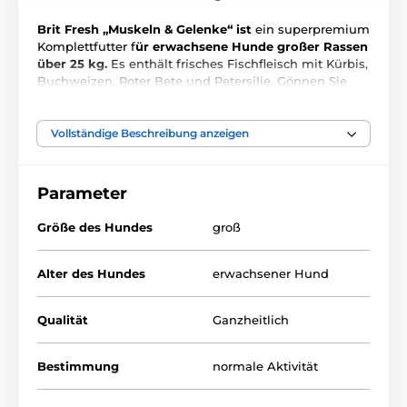
Brit Fresh „Muskeln & Gelenke“ ist
ein superpremium
Komplettfutter f
ür erwachsene Hunde großer Rassen
über 25 kg.
Es enthält frisches Fischfleisch mit Kürbis,
Buchweizen, Roter Bete und Petersilie. Gönnen Sie
Ihrem Hund ein hochwertiges holistisches Futter, das
schonend hergestellt wird und
40 % frisches Fleisch
enthält.
Vollständige Beschreibung anzeigen
Parameter
Größe des Hundes
groß
Alter des Hundes
erwachsener Hund
Qualität
Ganzheitlich
Bestimmung
normale Aktivität