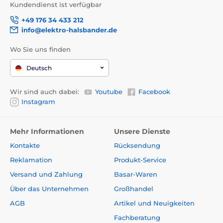
Eisenchelat aus Aminosäurenhydrat (E1) 90 mg,
Kundendienst ist verfügbar
Manganchelat aus Aminosäuren, Hydrat (E5) 45 mg,
+49 176 34 433 212
Kaliumjodid (3b201) 0,8 mg, Kupferchelat aus
info@elektro-halsbander.de
Aminosäuren, Hydrat (E4) 18 mg, organische Form von
Selen, produziert durch Saccharomycescerevisiae
Wo Sie uns finden
CNCM I-3060 (inaktivierte, selenangereicherte Hefe)
(3b8.10) 0,2 mg, L-Methionin (3c305) 160 mg.
Deutsch
Enthält natürliche Antioxidantien:
Wir sind auch dabei:
Youtube
Facebook
Instagram
Tocopherol-Extrakte aus pflanzlichen Ölen (1b306),
Ascorbylpalmitat (1b304) und Rosmarin.
Mehr Informationen
Unsere Dienste
Energiegehalt:
Kontakte
Rücksendung
Reklamation
Produkt-Service
3 690 kcal/kg
Versand und Zahlung
Basar-Waren
Fütterungsempfehlung:
Über das Unternehmen
Großhandel
AGB
Artikel und Neuigkeiten
Fachberatung