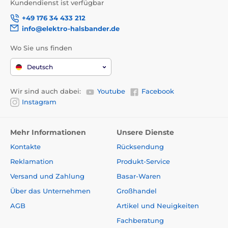
Kundendienst ist verfügbar
Bitte beachten Sie: Das Bild dient nur zur
+49 176 34 433 212
Illustration.
info@elektro-halsbander.de
Technische Spezifikationen können ohne vorherige
Ankündigung geändert werden. Die Bilder dienen nur
Wo Sie uns finden
zur Illustration.
Deutsch
Das Produkt ist in Kategorien eingeteilt
Wir sind auch dabei:
Youtube
Facebook
Instagram
Erziehungshalsbänder
1501 bis 2000 Meter
Elektronisch
Mehr Informationen
Unsere Dienste
Kontakte
Rücksendung
Vibration
Tauchbare
Reklamation
Produkt-Service
Mittelgroße Hunde
Große Hunde
Versand und Zahlung
Basar-Waren
Für die größten Hunde
Für 2 Hunde
Über das Unternehmen
Großhandel
AGB
Artikel und Neuigkeiten
Fachberatung