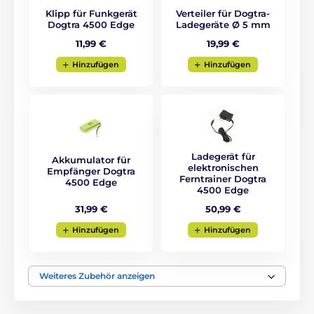
Klipp für Funkgerät
Verteiler für Dogtra-
Dogtra 4500 Edge
Ladegeräte Ø 5 mm
11,99 €
19,99 €
Hinzufügen
Hinzufügen
Reichweite
Dogtra 4500 Edge hilft Ihnen Ihren Hund
ohne Hundeleine bis zu
1600m
trainieren.
Ladegerät für
Es ist ideal zum Training von
Akkumulator für
elektronischen
Empfänger Dogtra
Grundbefehlen oder zum Training in weiten
Ferntrainer Dogtra
4500 Edge
Entfernungen.
4500 Edge
31,99 €
50,99 €
Hinzufügen
Hinzufügen
Art der Korrektion
Dogtra 4500 Edge benutzt zur Korrektion
Vibration und elektrostatisches Impusl
Weiteres Zubehör anzeigen
(kurz/ lang/ in 127 Stufen einstellbar). Die
Warnung für den Hund kann somit sehr zart sein. Das
Halsband passen Sie Ihrem Hund an. Stärke der