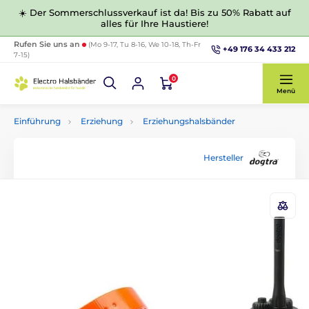
☀️ Der Sommerschlussverkauf ist da! Bis zu 50% Rabatt auf
alles für Ihre Haustiere!
Rufen Sie uns an
(Mo 9-17, Tu 8-16, We 10-18, Th-Fr
+49 176 34 433 212
7-15)
0
Menü
Einführung
Erziehung
Erziehungshalsbänder
Hersteller