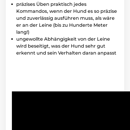
Bedingungen (Wald, Schlamm). Der Dogtra 4500
präzises Üben praktisch jedes
Edge-Sender ist nur wasserdicht (kurzzeitiger Regen
Kommandos, wenn der Hund es so präzise
oder Schnee macht ihm nichts aus).
und zuverlässig ausführen muss, als wäre
er an der Leine (bis zu Hunderte Meter
lang!)
Anzahl der Hunde
ungewollte Abhängigkeit von der Leine
Dogtru 4500 Edge kann man zum
wird beseitigt, was der Hund sehr gut
Training von mehreren Hunden benutzten
erkennt und sein Verhalten daran anpasst
ohne Funktionalität zu verlieren. Mit
einem Kauf von weiteren Halsbändern können Sie
bis
zu 4 Hunde
trainieren.
Display
Dogtra 4500 Edge hat ein hochwertiges
beleuchtetes LCD- Display
. Sie können
tags und nachts trainieren. Anzeige von
Stärke der Impulse, Stand der geladenen und leeren
Batterie.