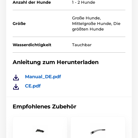
Anzahl der Hunde
1 - 2 Hunde
schnelle Reaktion beim Training perfekt. Stärke des
elektrostatistischen Impulses ist in 127 Stufen
einstellbar. Das Halsband ist für kleine, mittelgrosse
Große Hunde
,
und grosse Hunde geeignet. Unsere Empfehlung: für
Größe
Mittelgroße Hunde
,
Die
Hunde von 10 bis 90kg. Das Halsband ist wasserfest
größten Hunde
und bis 1m eintauchbar. Mit einem Kauf von weiteren
Empfängern können Sie Ihr Training bis zu 4 Hunden
erweitern.
Wasserdichtigkeit
Tauchbar
Anleitung zum Herunterladen
Manual_DE.pdf
CE.pdf
Empfohlenes Zubehör