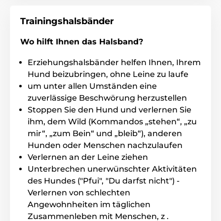
Impusle können Sie jederzeit ändern.
Trainingshalsbänder
Wo hilft Ihnen das Halsband?
Batterie und Aufladung
Das Funkgerät und der Empfäger von
Erziehungshalsbänder helfen Ihnen, Ihrem
Dogtry 4500 Edge werden mit einem
Hund beizubringen, ohne Leine zu laufe
austauschbaren und schnellaufladenden
um unter allen Umständen eine
Li- Po Akkumulator mit einer Kapazität von 850mAh
zuverlässige Beschwörung herzustellen
(Sender) und 500mAh (Empfänger) geladen. Die
Betriebslaufzeit des Funkgeräts und des Halsbandes
Stoppen Sie den Hund und verlernen Sie
ist um die 3- 7 Tage. Die
Ladezeit beträgt um die 2
ihm, dem Wild (Kommandos „stehen“, „zu
Stunden.
mir“, „zum Bein“ und „bleib“), anderen
Hunden oder Menschen nachzulaufen
Verlernen an der Leine ziehen
Wasserdichtigkeit
Unterbrechen unerwünschter Aktivitäten
Das Dogtra 4502 Edge wird mit einem
des Hundes ("Pfui", "Du darfst nicht") -
wasserdichten und kurzzeitig
Verlernen von schlechten
tauchfähigen Empfänger bis zu 1 Meter
Angewohnheiten im täglichen
geliefert. Es ist daher eine ideale Wahl für das
Training von Hunden im Wasser oder bei schlechten
Zusammenleben mit Menschen, z .