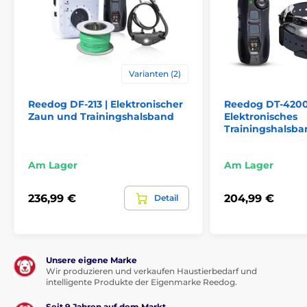
Vorteile
Reichweite bis zu 1600 Metern
hintergrundbeleuchtetes LCD-Display
gut geformter Sender und Empfänger
Varianten (2)
einfache Bedienung und lange Akkulaufzeit
Reedog DF-213 | Elektronischer
Reedog DT-4200
Vibration und die Möglichkeit, 127 Impulspegel
Zaun und Trainingshalsband
Elektronisches
einzustellen
Trainingshalsba
wasserdichter und tauchfähiger Empfänger bis zu 1
Meter
Am Lager
Am Lager
Möglichkeit, 4 Hunde gleichzeitig zu trainieren
Schnellladung in 2 Stunden
236,99 €
204,99 €
Detail
Nachteile
Unsere eigene Marke
höherer Preis
Wir produzieren und verkaufen Haustierbedarf und
intelligente Produkte der Eigenmarke Reedog.
keine Tonwarnung
Seit 9 Jahren auf dem Markt