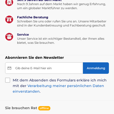
Nach 9 Jahren auf dem Markt haben wir genug Erfahrung,
um ein globaler Marktführer zu werden.
Inhalt der Packung
Fachliche Beratung
Empfänger
Schreiben Sie uns oder rufen Sie uns an. Unsere Mitarbeiter
sind in der Kundenbetreuung und Fachberatung geschult
Sender
Service
Plastikkoffer
Unser Service ist ein wichtiger Bestandteil, der Ihnen alles
kurze/ lange Elektroden
bietet, was Sie brauchen.
Kontaktpunkte aus Kunstsstoff
einstellbares schwarzes Halsband
Abonnieren Sie den Newsletter
Akumulator im Empfänger
Gib deine E-Mail hier ein
Anmeldung
Akumulator im Sender
duales Ladegerät
Mit dem Absenden des Formulars erkläre ich mich
mit der
Verarbeitung meiner persönlichen Daten
Halsaufhänger
einverstanden
.
Entladungslampe
Anleitung
Sie brauchen Rat
offline