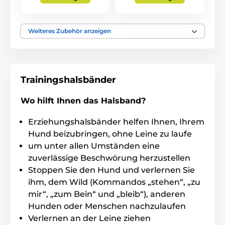
Das unikate COS System (Kontrolle der Stimlation) -
diese Technologie bietet Ihnen eine Stimulation
ohne Zerren, dass bei vielen Halsbändern typisch
Weiteres Zubehör anzeigen
war.
Wenn Sie in der nacht den Sender einschalten,
können Sie mit hilfer des "beepers" lokalisieren
(Lost transmitter beeper).
Trainingshalsbänder
Wenn Ihnen das FUnkgerät ins Wasser fallt,
müssen Sie sich keine sorgen machen. Das
Wo hilft Ihnen das Halsband?
Funkgerät kann an der Oberfläche schwimmen und
bietet Wasserdichte auch an.
Erziehungshalsbänder helfen Ihnen, Ihrem
Sie können sich von
6 verschiedenen Trainigs-
Hund beizubringen, ohne Leine zu laufe
Regimem auswählen.
Die ANleitung finden Sie in
um unter allen Umständen eine
der Verpackung.
zuverlässige Beschwörung herzustellen
Das Halsband verfügt eine Batterie, die Sie leicht
Stoppen Sie den Hund und verlernen Sie
mit den Ladegerät aufladen.
ihm, dem Wild (Kommandos „stehen“, „zu
100 Impuls Stufen mit Booster Technologie
,
mir“, „zum Bein“ und „bleib“), anderen
kontinuelle oder momenaten Korrektion
Hunden oder Menschen nachzulaufen
Verlernen an der Leine ziehen