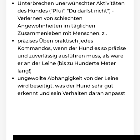
Unterbrechen unerwünschter Aktivitäten
des Hundes ("Pfui", "Du darfst nicht") -
Reichweite
Verlernen von schlechten
Angewohnheiten im täglichen
Mit den E-Collar Educator ET-400
Zusammenleben mit Menschen, z .
Halsband können Sie Ihren Hund bis zu
1200m Weite trainieren, ohne die Leine zu
präzises Üben praktisch jedes
benutzen. Die Reichweite ist auch für ein
Kommandos, wenn der Hund es so präzise
professionellen Training geeignet. Dank der
und zuverlässig ausführen muss, als wäre
speziellen und patentierten Antenne kommt es nicht
zu Signal Verlust.
er an der Leine (bis zu Hunderte Meter
lang!)
ungewollte Abhängigkeit von der Leine
Typ der Korrektion
wird beseitigt, was der Hund sehr gut
erkennt und sein Verhalten daran anpasst
Das E-Collar Educator ET-400 Halsband
verfügt mit über 100 verschiedenen
Impuls Stufen, die Sie mit den Funkgerät
einstellen können. Sie können die Intensität jeder Zeit
erhöhen oder niedriger stellen. Das halsband verfügt
mit der
Booster Technologie
(eine sofortige Impuls
Stufe erhöherung) und mit einen momentanen oder
kontinuellen Korrektion (kurzer Impuls, langer