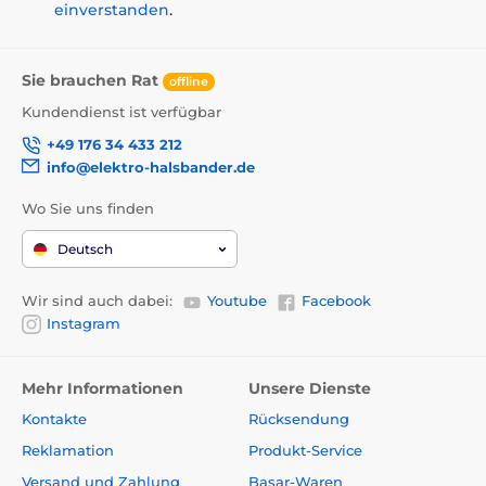
einverstanden
.
Vorteile
Reichweite 1200m
Sie brauchen Rat
offline
LED Licht am Halsband
Kundendienst ist verfügbar
große Batterie Ausdauer
+49 176 34 433 212
beleuchteter LCD Display
info@elektro-halsbander.de
Aufladbarer Empfänger und Funkgerät
Wo Sie uns finden
100 Impuls Stufen
Wasserdicht, senkbar bis zu 12,5 meter
Deutsch
2 Hundetraining möglich
Wir sind auch dabei:
Youtube
Facebook
Vibration, Ton, Impuls, Booster, Licht
Instagram
Nachteile
Mehr Informationen
Unsere Dienste
Kontakte
Rücksendung
Größerer Empfänger und Funkgerät
Reklamation
Produkt-Service
Höherer Preis
Versand und Zahlung
Basar-Waren