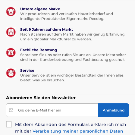
Unsere eigene Marke
Wir produzieren und verkaufen Haustierbedarf und
Halsbandlänge
intelligente Produkte der Eigenmarke Reedog.
Das E-Collar Educator ET-400 verfügt mit
Seit 9 Jahren auf dem Markt
einen sehr festen und qualitäten Biotan
Nach 9 Jahren auf dem Markt haben wir genug Erfahrung,
um ein globaler Marktführer zu werden.
Halsband, dass fester als Leder oder
Plastic ist. Das tragen ist nicht unbequem und haltet
Fachliche Beratung
an den Hals fest. Sie können die Länge zwischen 20
Schreiben Sie uns oder rufen Sie uns an. Unsere Mitarbeiter
bis 70 cm einstellen.
sind in der Kundenbetreuung und Fachberatung geschult
Service
Maßen
Unser Service ist ein wichtiger Bestandteil, der Ihnen alles
bietet, was Sie brauchen.
Die Funkgerät Maßen sind:
10,2 x 4,6 x 3,2
cm
und wiegt
119 gram
. Die Empfänger
Maßen sind:
5 x 4 x 2,5 cm und wiegt 68
Abonnieren Sie den Newsletter
gram
. Wegen den größeren Maßen empfählen wie
dieses Produkt für mittelgroße und große
Gib deine E-Mail hier ein
Anmeldung
Hunderassen. Der Hersteller bestimmt den Produkt
für Hunde ab 2kg, wir empfehlen ab 5kg.
Mit dem Absenden des Formulars erkläre ich mich
mit der
Verarbeitung meiner persönlichen Daten