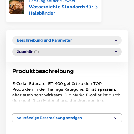
Beratung bei der Auswahl
Wasserdichte Standards für
Halsbänder
Beschreibung und Parameter
Zubehör
(11)
Produktbeschreibung
E-Collar Educator ET-400 gehört zu den TOP
Produkten in der Trainigs Kategorie.
Er ist sparsam,
aber auch sehr wirksam
. Die Marke
E-collar
ist durch
den qualitäten Material und durchgearbeitete
Technologie bekannt geworden. Das Funkgerät ist
ergonomisch geförmt, was Ihnen ein komfort bei den
Trainig anbietet. Sie können sich das Funkgerät auch
Vollständige Beschreibung anzeigen
auf den Gürtel befestigen. Ein großer Vorteil ist der
beleuchteter Bildschirm und ein leuchtender