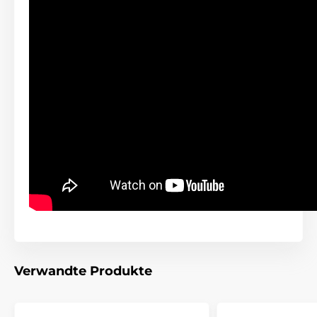
Impuls).
Batterie und Aufladen
Das Funkgerät und der Empfänger
besitzen einen aufladbaren und
austauschbaren Li-Polymer Akku mit 3.7V
Kapazität und 400mAh. So wird das Gerät in nur 2
Stunden aufgeladen. Bei der täglichen benutzung
hält das Funkgerät 30 Tage lang an und der
Empfänger 14 Tage lang.
Wasserdichte
E-Collar Educator ET-400
ist mit einen
wasserdichten und senkbaren Empfänger
erhältlich. Das Funkgerät ist auch
Verwandte Produkte
wasseridcht und kann an der Oberfläche schwimmen.
Es ist so die beste Wahl für ein Training in extrem
Bedingungen, wie z.B. Wald oder Schlamm.