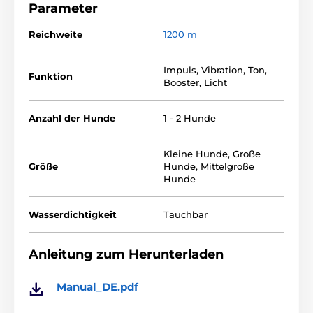
Halsband, dass ideall für ein Training in der Nacht ist.
Parameter
Bei den Training werden Sie auch die 1200m
Reichweite und die Wasserdichte schätzen. Das
Reichweite
1200 m
Halsband mit viellen Funktionen bietet Ihnen ein
perfektes und leichteres Trainings Ihres Hundes an.
Wir empfehlen das Halsband für mittelgroße und
Impuls
,
Vibration
,
Ton
,
Funktion
große Hunde.
Booster
,
Licht
Anzahl der Hunde
1 - 2 Hunde
Kleine Hunde
,
Große
Größe
Hunde
,
Mittelgroße
Hunde
Wasserdichtigkeit
Tauchbar
Anleitung zum Herunterladen
Manual_DE.pdf