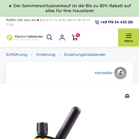
☀️ Der Sommerschlussverkauf ist da! Bis zu 50% Rabatt auf
alles für Ihre Haustiere!
Rufen Sie uns an
(Mo 9-17, Tu 8-16, We 10-18, Th-Fr
+49 176 34 433 212
7-15)
0
Menü
Einführung
Erziehung
Erziehungshalsbänder
Hersteller