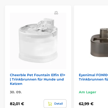
Das Produkt ist in Kategorien eingeteilt
Trinkbrunnen
Plastik
Katze
% Haustierbedarf
% Näpfe, Brunnen, Futterautomaten
Cheerble Pet Fountain Elfin E1+
Eyenimal FON10
| Trinkbrunnen für Hunde und
Trinkbrunnen fü
Katzen
30. 09.
Am Lager
82,01 €
62,99 €
Detail