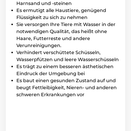
Harnsand und -steinen
Es ermutigt alle Haustiere, genügend
Lautloser Modus
Flüssigkeit zu sich zu nehmen
Sie versorgen Ihre Tiere mit Wasser in der
Die Tauchpumpe sorgt für einen ruhigen Kreislauf
und behindert weder das Trinken noch empfindliche
notwendigen Qualität, das heißt ohne
Tiere. Ein gedämpftes Geräusch des Wasserflusses
Haare, Futterreste und andere
regt das Tier zum Trinken an, um Ihre häusliche
Verunreinigungen.
Umgebung zu beruhigen. Kein übermäßiger Lärm
Verhindert verschüttete Schüsseln,
oder störendes Summen stört Ihre Seelenruhe. Der
Brunnen ist ideal für den Heimgebrauch und bildet
Wasserpfützen und leere Wasserschüsseln
gleichzeitig eine ästhetische Ergänzung.
Es trägt zu einem besseren ästhetischen
Eindruck der Umgebung bei
Es baut einen gesunden Zustand auf und
beugt Fettleibigkeit, Nieren- und anderen
schweren Erkrankungen vor