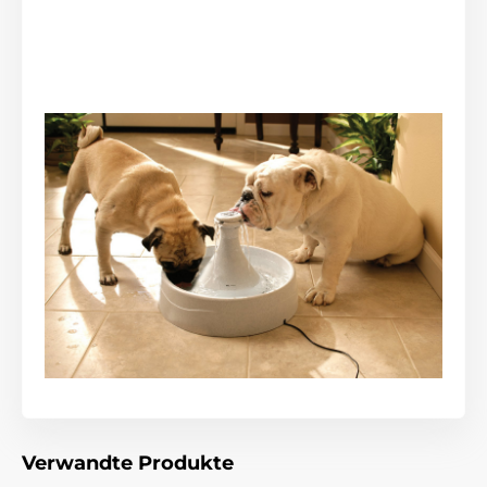
Sie werden auch die einfache Handhabung und
Wartung zu schätzen wissen. Der Brunnen kann auch
in der Spülmaschine gereinigt werden. Der PetSafe
Sedona-Brunnen ist einfach zu montieren, daher ist
die Wartung kein Problem. Schließen Sie das Gerät für
einen ordnungsgemäßen Betrieb mit dem
mitgelieferten Netzteil an das Stromnetz an.
Technische Spezifikationen können ohne vorherige
Ankündigung geändert werden. Die Bilder dienen nur
zur Illustration.
Verwandte Produkte