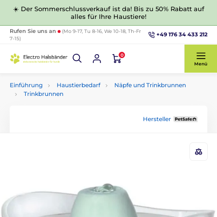
☀️ Der Sommerschlussverkauf ist da! Bis zu 50% Rabatt auf
alles für Ihre Haustiere!
Rufen Sie uns an
(Mo 9-17, Tu 8-16, We 10-18, Th-Fr
+49 176 34 433 212
7-15)
0
Menü
Einführung
Haustierbedarf
Näpfe und Trinkbrunnen
Trinkbrunnen
Hersteller