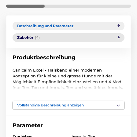
Beschreibung und Parameter
Zubehör
(4)
Produktbeschreibung
Canicalm Excel - Halsband einer modernen
Konzeption für kleine und grosse Hunde mit der
Möglichkeit Eimpfindlichkeit einzustellen und 4 Modi
(nur Ton, Ton und Impuls, Ton und verstärktes Impuls,
Ton und starkes Impuls). Das halsband wird nur mit
den Stimmbändern Ihres bellenden Hundes aktiviert.
Somit ist eine Auslösung von anderen Hunden
Vollständige Beschreibung anzeigen
ausgeschlossen. Canicalm Excel ist komplet
wasserfest und Laufzeit der Batterien ist bis 3 Monate.
Parameter
Beim ersten Bellen kommt eine Tonwarnung, wenn
der Hund innerhalb von 30s weiter bellt, kommt eine
Funktion
Impuls
,
Ton