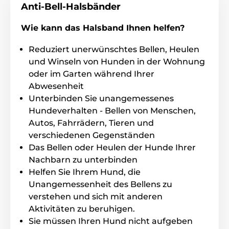
Anti-Bell-Halsbänder
möglich) geeignet.
Wie kann das Halsband Ihnen helfen?
Hunderasse
Reduziert unerwünschtes Bellen, Heulen
und Winseln von Hunden in der Wohnung
Ein kleiner Empfänger von Canicalm ist
für kleine, mittelgrosse und grosse
oder im Garten während Ihrer
Hunderassen geeignet. Ideal für Hunde
Abwesenheit
von 5 bis 90kg.
Unterbinden Sie unangemessenes
Hundeverhalten - Bellen von Menschen,
Autos, Fahrrädern, Tieren und
Halsbandlänge
verschiedenen Gegenständen
Canicalm Excel hat ein festes und
Das Bellen oder Heulen der Hunde Ihrer
hochwertiges Plastikhalsband. Es stellt
Nachbarn zu unterbinden
für den Hund kein Problem es zu tragen
Helfen Sie Ihrem Hund, die
und hält sehr gut am Hals. Einstellbare Länge von 17
Unangemessenheit des Bellens zu
bis 55cm.
verstehen und sich mit anderen
Aktivitäten zu beruhigen.
Sie müssen Ihren Hund nicht aufgeben