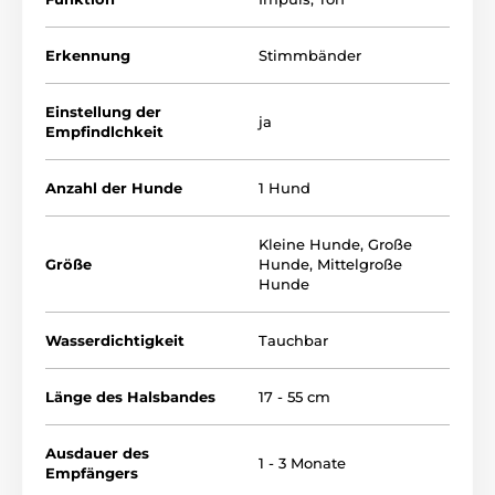
Tonwarnung un dein Stimmulationsimpuls (schwach
oder stark je nach Einstellung). Wenn der Hund
auufhört für 30s zu bellen, funktioniert das Halsband
Erkennung
Stimmbänder
wie oben beschrieben (mit einer Tonwarnung). Wenn
Ihr Hund die Reihenfolge der Impulse kappiert, reicht
es weiter nur ein Tonsignal zu benutzen.
Einstellung der
ja
Empfindlchkeit
Anzahl der Hunde
1 Hund
Kleine Hunde
,
Große
Größe
Hunde
,
Mittelgroße
Hunde
Wasserdichtigkeit
Tauchbar
Länge des Halsbandes
17 - 55 cm
Ausdauer des
1 - 3 Monate
Empfängers