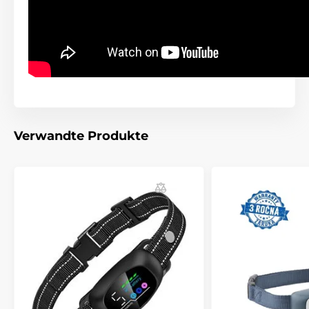
Nachteile
Battereiaustausch
Gewicht und Massen
Inhalt der Packung
Verwandte Produkte
Antibell- Halsband
kurze Elektroden
lange Elektroden
einstellbares Halsband
Magnetverschluss
Entladungslampe
Batterie
Anleitung