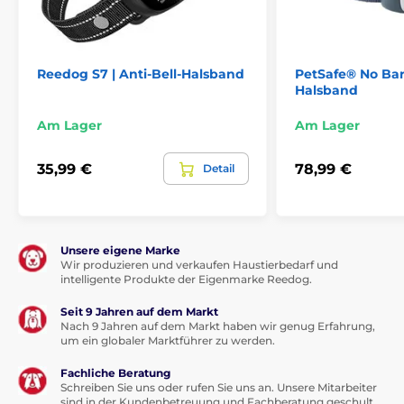
Bitte beachten Sie: Das Bild dient nur zur
Reedog S7 | Anti-Bell-Halsband
PetSafe® No Bark
Illustration.
Halsband
Technische Spezifikationen können ohne vorherige
Am Lager
Am Lager
Ankündigung geändert werden. Die Bilder dienen nur
zur Illustration.
35,99 €
78,99 €
Detail
Unsere eigene Marke
Wir produzieren und verkaufen Haustierbedarf und
intelligente Produkte der Eigenmarke Reedog.
Seit 9 Jahren auf dem Markt
Nach 9 Jahren auf dem Markt haben wir genug Erfahrung,
um ein globaler Marktführer zu werden.
Fachliche Beratung
Schreiben Sie uns oder rufen Sie uns an. Unsere Mitarbeiter
sind in der Kundenbetreuung und Fachberatung geschult