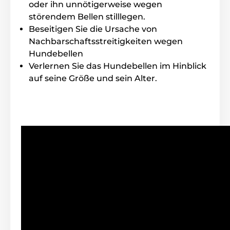
Gewicht und Abmeßungen
oder ihn unnötigerweise wegen
störendem Bellen stilllegen.
Canicalm Excel hat ein sehr gut
Beseitigen Sie die Ursache von
geformtes mittelgrosses Halsband. Breite:
6cm, Höhe 3,5cm, Tiefe 3,7cm, Gewicht 77
Nachbarschaftsstreitigkeiten wegen
gr (inkl. Batterie).
Hundebellen
Verlernen Sie das Hundebellen im Hinblick
auf seine Größe und sein Alter.
Vorteile
gut geformets Halsband
4 Einstellungsmodi
komplet wasserfestes Halsband
Empfindlichkeitseinstellung 10 Stufen
Tonwarnung
Laufzeit der Batterie bis 3 MOnate
Stimmbänder Detektion