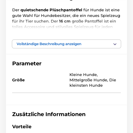
Der
quietschende Plüschpantoffel
für Hunde ist eine
gute Wahl für Hundebesitzer, die ein neues Spielzeug
für ihr Tier suchen. Der
16 cm
große Pantoffel ist ein
tolles Accessoire und stilvolles Spielzeug für jeden
Hund. Die Spielzeuge von Reedog werden aus
hochwertigen Plüschmaterialien hergestellt, die
sicher und gesund für Hunde sind.
Vollständige Beschreibung anzeigen
Das Produkt ist in Kategorien eingeteilt
Parameter
Kleine Hunde
,
Spielzeug
Für Hunde
Art
Größe
Mittelgroße Hunde
,
Die
kleinsten Hunde
Quietschend
Beißende
Material
Plüsch
Marke
Reedog Hundespielzeug
Zusätzliche Informationen
Vorteile