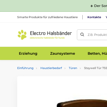
☀️ Der Som
Smarte Produkte für zufriedene Haustiere
Kontakte
Z.B. Produk
Erziehung
Zaunsysteme
Betten, Hü
Einführung
Haustierbedarf
Türen
Staywell Tür 755