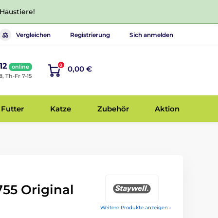
 Haustiere!
Vergleichen
Registrierung
Sich anmelden
12
0
online
0,00 €
8, Th-Fr 7-15
Futter
Katze
Zubehör
Aktion
755 Original
Weitere Produkte anzeigen ›