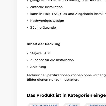
geeignet für kleine und mittelgroße Hunde un
einfache Installation
kann in Holz, PVC, Glas und Ziegelstein installi
hochwertiges Design
3 Jahre Garantie
Inhalt der Packung
Staywell-Tür
Zubehör für die Installation
Anleitung
Technische Spezifikationen können ohne vorher
Bilder dienen nur zur Illustration.
Das Produkt ist in Kategorien einget
Haustierbedarf
Türen
Nach Ras