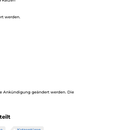
d Katzen
ert werden.
ige Ankündigung geändert werden. Die
eilt
se
Katzentüren