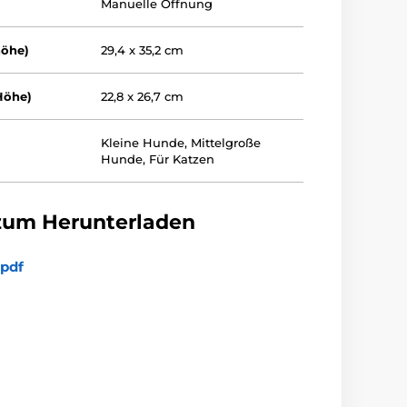
Manuelle Öffnung
höhe)
29,4 x 35,2 cm
Höhe)
22,8 x 26,7 cm
Kleine Hunde
,
Mittelgroße
Hunde
,
Für Katzen
zum Herunterladen
pdf