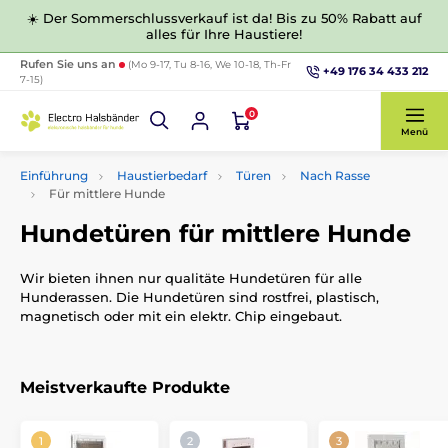
☀️ Der Sommerschlussverkauf ist da! Bis zu 50% Rabatt auf
alles für Ihre Haustiere!
Rufen Sie uns an
(Mo 9-17, Tu 8-16, We 10-18, Th-Fr
+49 176 34 433 212
7-15)
0
Menü
Einführung
Haustierbedarf
Türen
Nach Rasse
Für mittlere Hunde
Hundetüren für mittlere Hunde
Wir bieten ihnen nur qualitäte Hundetüren für alle
Hunderassen. Die Hundetüren sind rostfrei, plastisch,
magnetisch oder mit ein elektr. Chip eingebaut.
Meistverkaufte Produkte