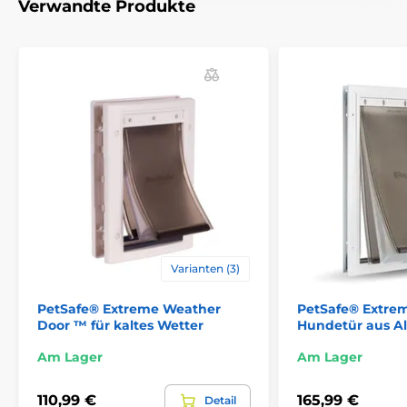
Verwandte Produkte
Die EasyFlap-Tür ist in
3 Größen
erhältlich. Das größte
Modell
Reedog EasyFlap Medium
hat ein Türmaß:
19
cm
breit,
5,3
cm
tief und
19,5 cm
hoch,
Klappenmaße:
14,5
cm breit,
1 cm
tief und
15,5 cm
hoch.
Varianten (3)
PetSafe® Extreme Weather
PetSafe® Extre
Door ™ für kaltes Wetter
Hundetür aus A
Am Lager
Am Lager
110,99 €
165,99 €
Detail