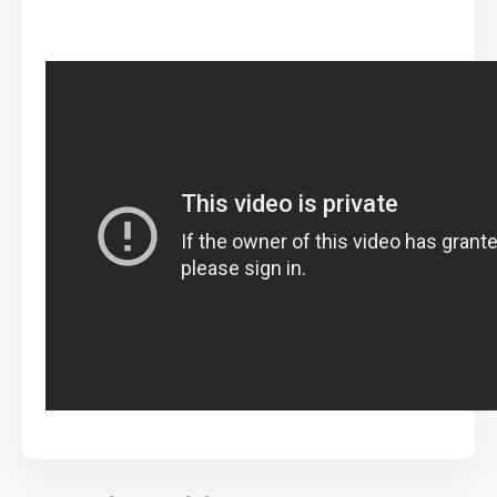
Reedog EasyFlap Mini Tür + Tunel
haben eine
manuelle Öffnung mit Magnetanschlag,
austauschbare Klappe und einen speziellen
Vier-
Positionen-Schloss.
Dank des Schlosses können Sie
einen freien Durchgang der Katze oder des Hundes
hin und her , oder nur in eine Richtung, sicherstellen,
oder Sie können die Tür
ganz abschließen.