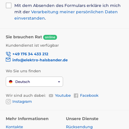
Mit dem Absenden des Formulars erkläre ich mich
mit der
Verarbeitung meiner persönlichen Daten
einverstanden
.
Sie brauchen Rat
online
Kundendienst ist verfügbar
+49 176 34 433 212
info@elektro-halsbander.de
Reedog EasyFlap
bietet verschiedene Farbdesigns.
Wo Sie uns finden
Derzeit ist die Reedog EasyFlap Mini Tür in braun und
weiß erhältlich.
Deutsch
Wir sind auch dabei:
Youtube
Facebook
Instagram
Mehr Informationen
Unsere Dienste
Kontakte
Rücksendung