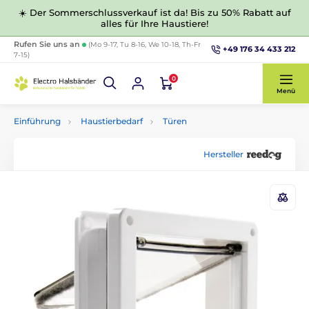
☀️ Der Sommerschlussverkauf ist da! Bis zu 50% Rabatt auf
alles für Ihre Haustiere!
Rufen Sie uns an
(Mo 9-17, Tu 8-16, We 10-18, Th-Fr
+49 176 34 433 212
7-15)
0
Menü
Einführung
Haustierbedarf
Türen
Hersteller