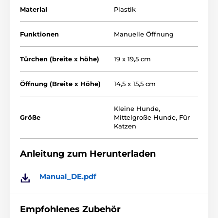
Material
Plastik
Funktionen
Manuelle Öffnung
Türchen (breite x höhe)
19 x 19,5 cm
Öffnung (Breite x Höhe)
14,5 x 15,5 cm
Kleine Hunde
,
Größe
Mittelgroße Hunde
,
Für
Katzen
Hauptfunktionen
Anleitung zum Herunterladen
Vier-Positionen-Verriegelung
- in alle Richtungen
gesperrt, freien Durchgang rein und raus, nur rein,
oder nur raus.
Manual_DE.pdf
"Silent" -Funktion
- spezielle Borsten um den Rand
der Klappe, sorgen für maximal geräuschlosen
Empfohlenes Zubehör
Durchgang eines Hundes oder einer Katze. Kein