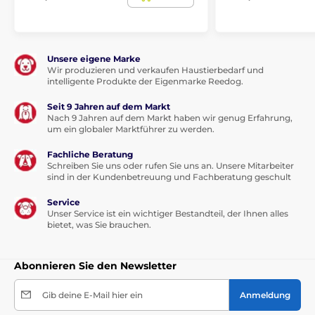
Unsere eigene Marke
Wir produzieren und verkaufen Haustierbedarf und
intelligente Produkte der Eigenmarke Reedog.
Seit 9 Jahren auf dem Markt
Nach 9 Jahren auf dem Markt haben wir genug Erfahrung,
um ein globaler Marktführer zu werden.
Qualitätsinstallationszubehör. Keine künstlichen
Schrauben wie bei anderen Modellen. Bei
Reedog
Fachliche Beratung
EasyFlap Mini + Tunel
Tür sind hochwertige
Schreiben Sie uns oder rufen Sie uns an. Unsere Mitarbeiter
Schrauben inklusive Schutzhüllen, die ein schönes
sind in der Kundenbetreuung und Fachberatung geschult
Aussehen der Tür gewährleisten.
Service
Unser Service ist ein wichtiger Bestandteil, der Ihnen alles
bietet, was Sie brauchen.
Abonnieren Sie den Newsletter
Gib deine E-Mail hier ein
Anmeldung