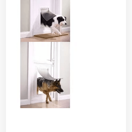
Hierbei handelt es sich um spezielle Nano-Borsten,
die um den ganzen Rand der Klappe platziert sind
und so für absolut
stillen Türlaufgang
sorgen. Kein
unangenehmes Türschlagen am Morgen oder Abend,
beim Durchgang. Wenn ein Hund oder eine Katze
durchkommt,
hören Sie nichts.
Außerdem kommt es
auch bei stärkerem Wind zu keine Türöffnung und zu
keinen Durchtzug. Das überwachen wie die
speziellen Borsten, so auch der
starke Magnete
, der
sich auf der Unterseite der Klappe befindet.