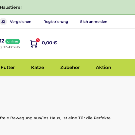
 Haustiere!
Vergleichen
Registrierung
Sich anmelden
12
0
online
0,00 €
8, Th-Fr 7-15
Futter
Katze
Zubehör
Aktion
freie Bewegung aus/ins Haus, ist eine Tür die Perfekte