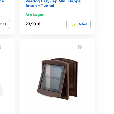
pe
Reedog EasyFlap Mini Klappe
Braun + Tunnel
Am Lager
27,99 €
tail
Detail