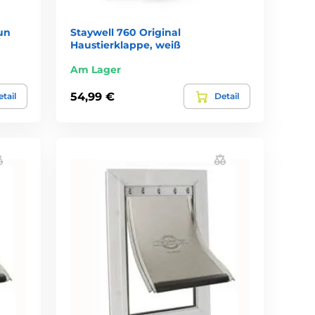
un
Staywell 760 Original
Haustierklappe, weiß
Am Lager
54,99 €
tail
Detail