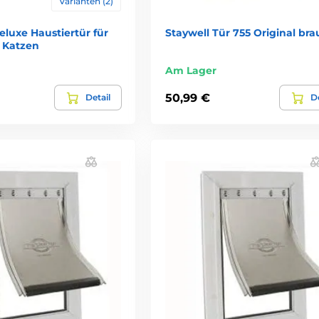
Varianten (2)
luxe Haustiertür für
Staywell Tür 755 Original bra
 Katzen
Am Lager
50,99 €
Detail
De