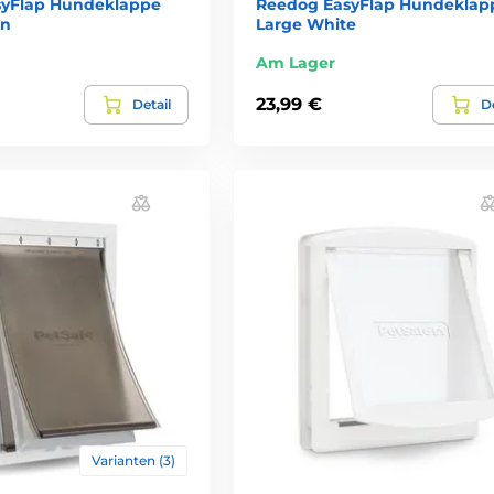
syFlap Hundeklappe
Reedog EasyFlap Hundeklap
wn
Large White
Am Lager
23,99 €
Detail
De
Varianten (3)