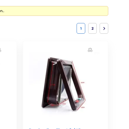
n..
1
2