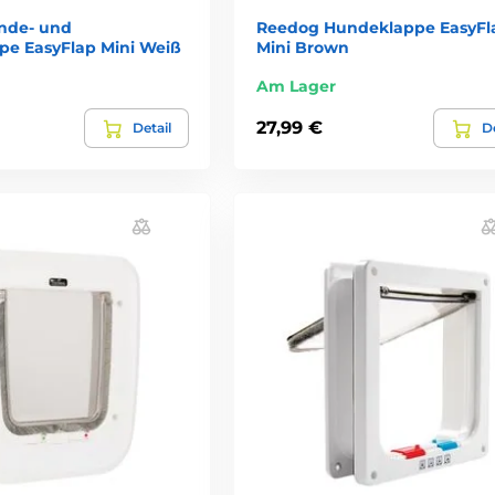
nde- und
Reedog Hundeklappe EasyFl
pe EasyFlap Mini Weiß
Mini Brown
Am Lager
27,99 €
Detail
De