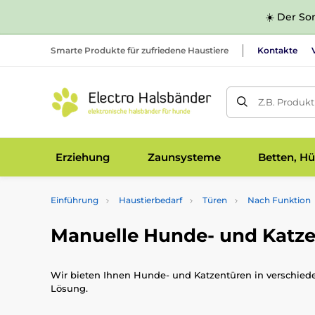
☀️ Der Som
Smarte Produkte für zufriedene Haustiere
Kontakte
Z.B. Produk
Erziehung
Zaunsysteme
Betten, Hü
Einführung
Haustierbedarf
Türen
Nach Funktion
Manuelle Hunde- und Katz
Wir bieten Ihnen Hunde- und Katzentüren in verschieden
Lösung.