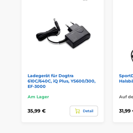
Ladegerät für Dogtra
Sport
610C/640C, iQ Plus, YS600/300,
Halsb
EF-3000
Am Lager
Auf d
35,99 €
31,99
Detail