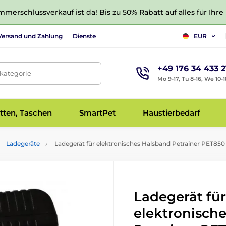
merschlussverkauf ist da! Bis zu 50% Rabatt auf alles für Ihre
Versand und Zahlung
Dienste
EUR
+49 176 34 433 2
tkategorie
Mo 9-17, Tu 8-16, We 10-1
tten, Taschen
SmartPet
Haustierbedarf
Ladegeräte
Ladegerät für elektronisches Halsband Petrainer PET850
Ladegerät für
elektronisch