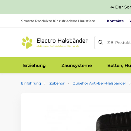
☀️ Der Som
Smarte Produkte für zufriedene Haustiere
Kontakte
Z.B. Produk
Erziehung
Zaunsysteme
Betten, Hü
Einführung
Zubehör
Zubehör Anti-Bell-Halsbänder