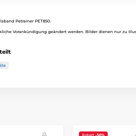
alsband Petrainer PET850.
liche Vorankündigung geändert werden. Bilder dienen nur zu Illu
eilt
äte
Rabatt
-50%