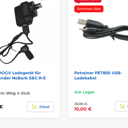
Sommer-Sale
DOG® Ladegerät für
Petrainer PET850 USB-
änder NoBark SBC-R-E
Ladekabel
Am Lager
em Weg 4 Stck
19,99 €
 €
Detail
10,00 €