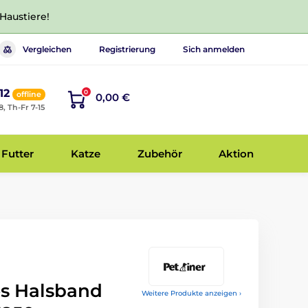
 Haustiere!
Vergleichen
Registrierung
Sich anmelden
12
0
offline
0,00 €
8, Th-Fr 7-15
Futter
Katze
Zubehör
Aktion
es Halsband
Weitere Produkte anzeigen ›