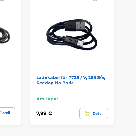
S
Ladekabel für 772S / V, 258 S/V,
Un
Reedog No Bark
Ka
Am
Am Lager
7,9
Detail
7,99 €
Detail
4,